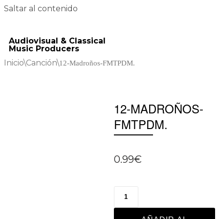
Saltar al contenido
Audiovisual & Classical
Music Producers
Inicio
\
Canción
\
12-Madroños-FMTPDM.
12-MADROÑOS-
FMTPDM.
0.99
€