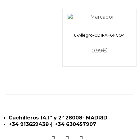
6-Allegro-CDII-AF6FCO4
€
0.99
Cuchilleros 14,1º y 2º 28008- MADRID
|
+34 913659430
+34 630457907