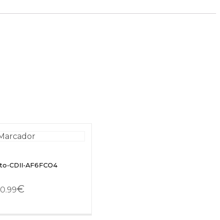
tto-CDII-AF6FCO4
€
0.99