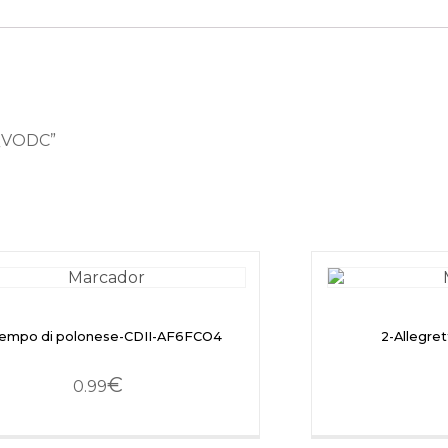
-QVODC”
iempo di polonese-CDII-AF6FCO4
2-Allegre
€
0.99