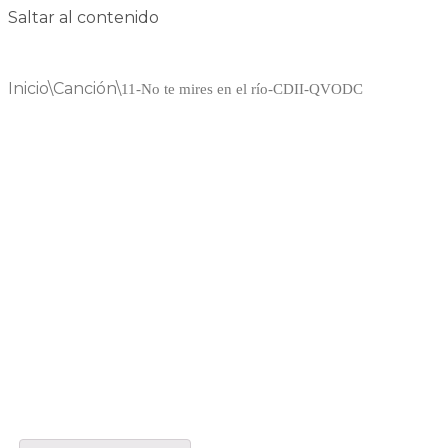
Saltar al contenido
Inicio
\
Canción
\
11-No te mires en el río-CDII-QVODC