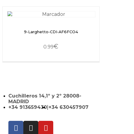
9-Larghetto-CDI-AF6FCO4
€
0.99
Cuchilleros 14,1º y 2º 28008-
MADRID
+34 913659430
|
+34 630457907