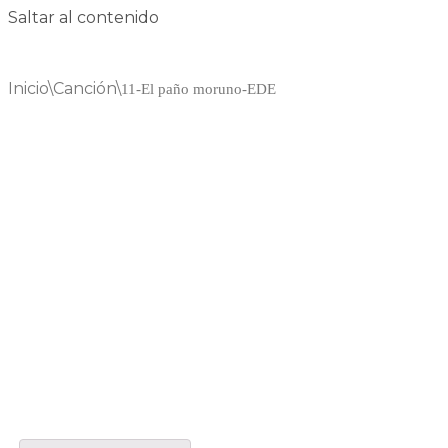
Saltar al contenido
Inicio
\
Canción
\
11-El paño moruno-EDE