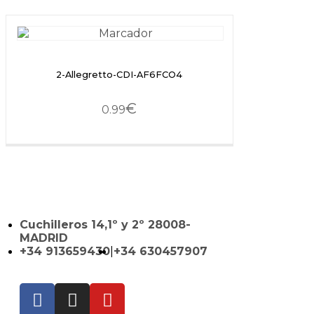
2-Allegretto-CDI-AF6FCO4
€
0.99
Cuchilleros 14,1º y 2º 28008-
MADRID
+34 913659430
|
+34 630457907