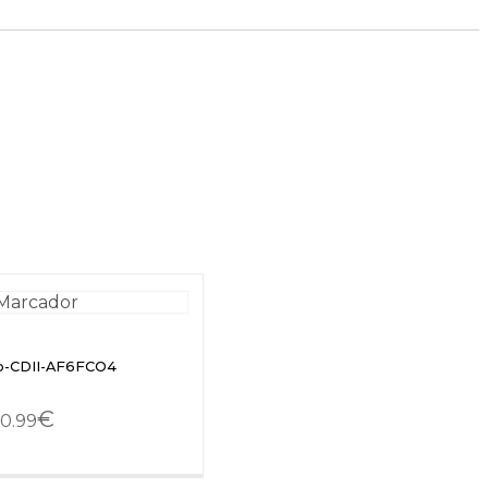
ro-CDII-AF6FCO4
€
0.99