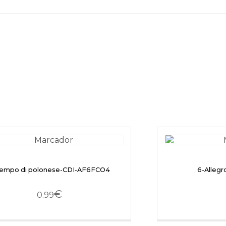
Tempo di polonese-CDI-AF6FCO4
6-Alleg
€
0.99