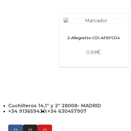
2-Allegretto-CDI-AF6FCO4
€
0.99
Cuchilleros 14,1º y 2º 28008- MADRID
+34 913659430
|
+34 630457907