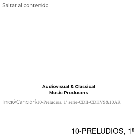
Saltar al contenido
Audiovisual & Classical
Music Producers
Inicio
\
Canción
\
10-Preludios, 1ª serie-CDII-CDHV9&10AR
10-PRELUDIOS, 1ª