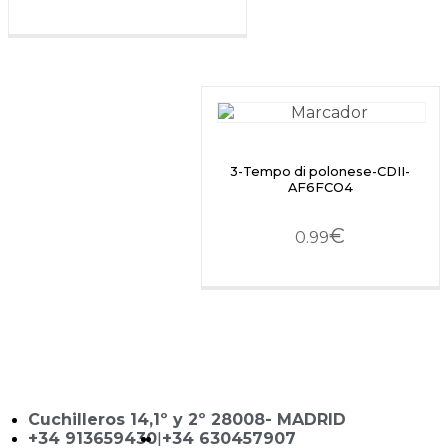
3-Tempo di polonese-CDII-
AF6FCO4
€
0.99
Cuchilleros 14,1º y 2º 28008- MADRID
+34 913659430
|
+34 630457907