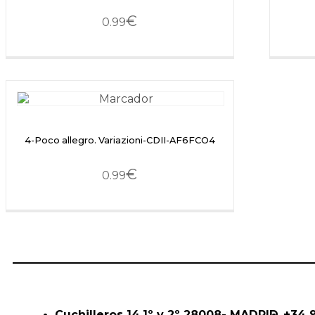
€
0.99
4-Poco allegro. Variazioni-CDII-AF6FCO4
€
0.99
Cuchilleros 14,1º y 2º 28008- MADRID
+34 