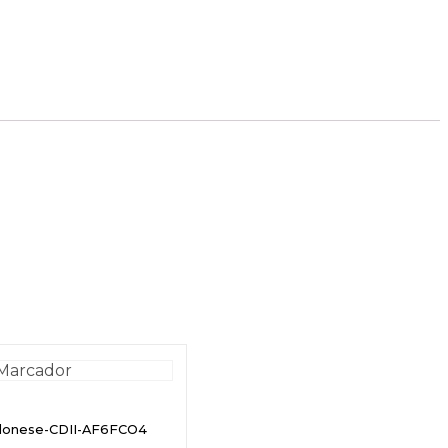
olonese-CDII-AF6FCO4