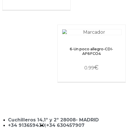
6-Un poco allegro-CDI-
AF6FCO4
€
0.99
Cuchilleros 14,1º y 2º 28008- MADRID
+34 913659430
|
+34 630457907