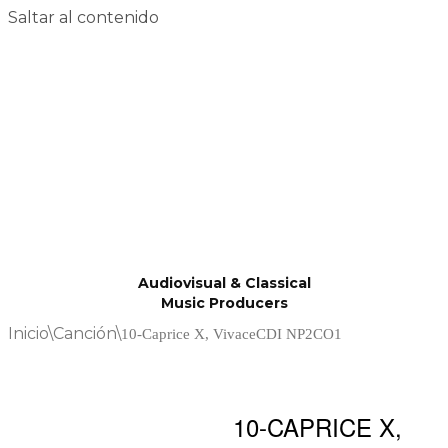
Saltar al contenido
Audiovisual & Classical
Music Producers
Inicio
\
Canción
\
10-Caprice X, VivaceCDI NP2CO1
10-CAPRICE X,