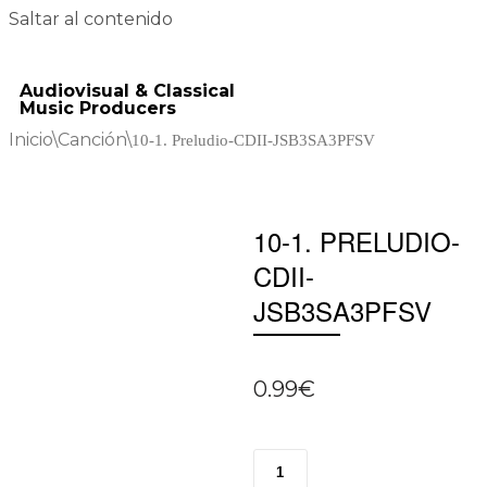
Saltar al contenido
Audiovisual & Classical
Music Producers
Inicio
\
Canción
\
10-1. Preludio-CDII-JSB3SA3PFSV
10-1. PRELUDIO-
CDII-
JSB3SA3PFSV
0.99
€