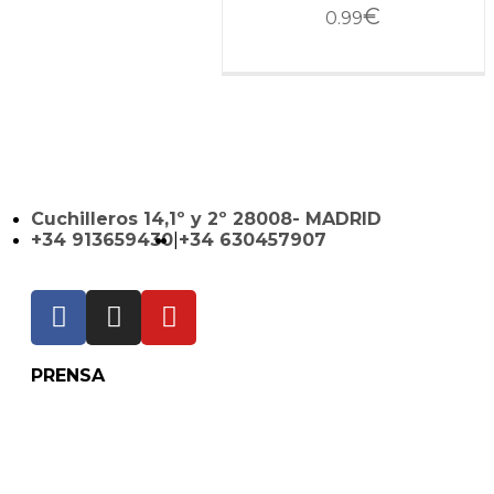
€
0.99
Cuchilleros 14,1º y 2º 28008- MADRID
+34 913659430
|
+34 630457907
PRENSA