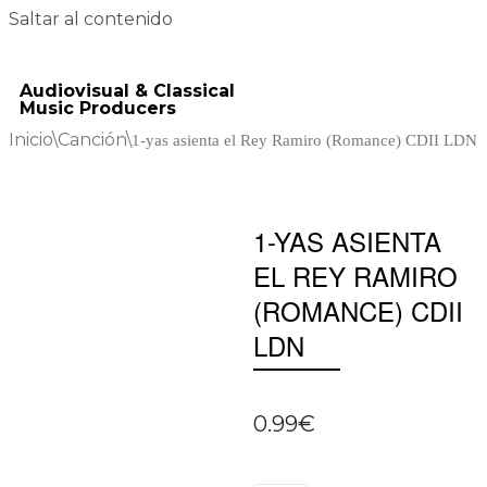
Saltar al contenido
Audiovisual & Classical
Music Producers
Inicio
\
Canción
\
1-yas asienta el Rey Ramiro (Romance) CDII LDN
1-YAS ASIENTA
EL REY RAMIRO
(ROMANCE) CDII
LDN
0.99
€