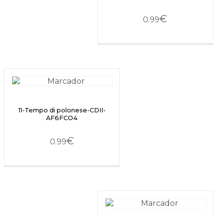
€
0.99
11-Tempo di polonese-CDII-
AF6FCO4
€
0.99