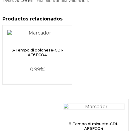
acceder
Debes
para publicar una valoración.
Productos relacionados
3-Tempo di polonese-CDI-
AF6FCO4
€
0.99
8-Tempo di minueto-CDI-
AF6FCO4