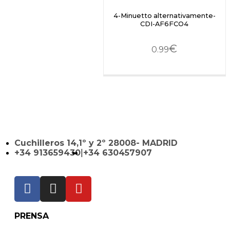
4-Minuetto alternativamente-
CDI-AF6FCO4
€
0.99
Cuchilleros 14,1º y 2º 28008- MADRID
+34 913659430
|
+34 630457907
PRENSA