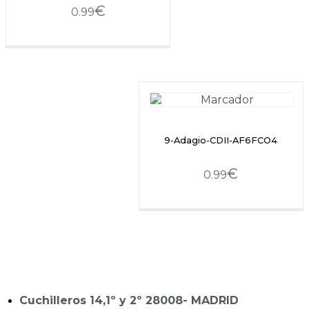
€
0.99
9-Adagio-CDII-AF6FCO4
€
0.99
Cuchilleros 14,1º y 2º 28008- MADRID