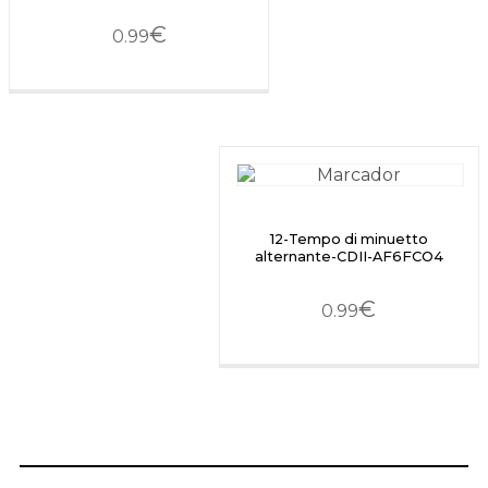
€
0.99
12-Tempo di minuetto
alternante-CDII-AF6FCO4
€
0.99