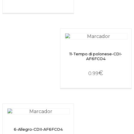
11-Tempo di polonese-CDI-
AF6FCO4
€
0.99
6-Allegro-CDII-AF6FCO4