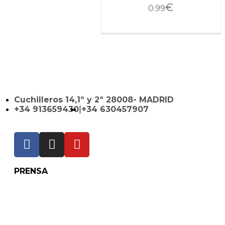
€
0.99
Cuchilleros 14,1º y 2º 28008- MADRID
+34 913659430
|
+34 630457907
PRENSA