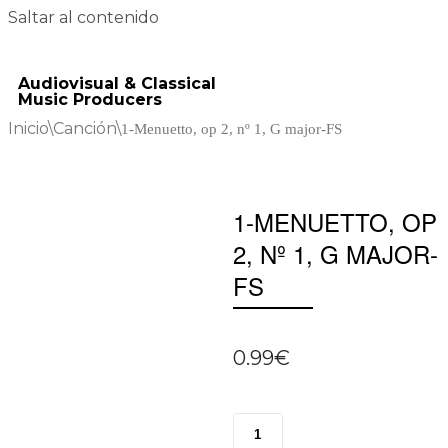
Saltar al contenido
Audiovisual & Classical
Music Producers
Inicio
\
Canción
\
1-Menuetto, op 2, nº 1, G major-FS
1-MENUETTO, OP
2, Nº 1, G MAJOR-
FS
0.99
€