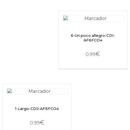
6-Un poco allegro-CDI-
AF6FCO4
€
0.99
1-Largo-CDII-AF6FCO4
€
0.99