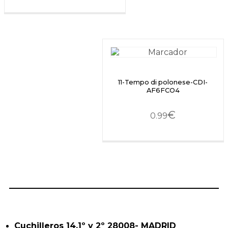
11-Tempo di polonese-CDI-
AF6FCO4
€
0.99
Cuchilleros 14,1º y 2º 28008- MADRID