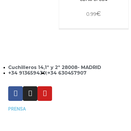
€
0.99
Cuchilleros 14,1º y 2º 28008- MADRID
+34 913659430
|
+34 630457907
PRENSA