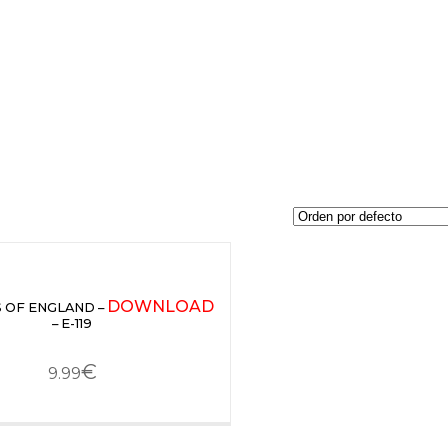
DOWNLOAD
 OF ENGLAND –
– E-119
€
9.99