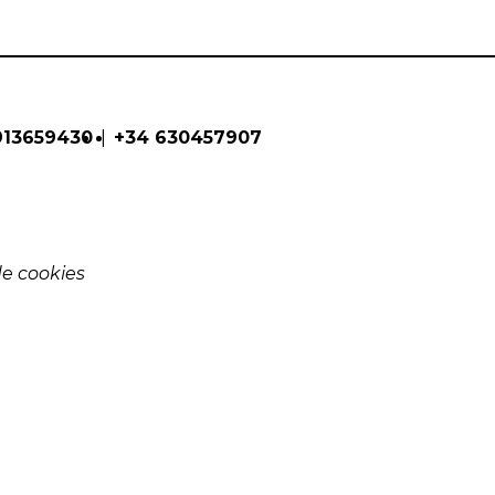
|
913659430
+34 630457907
de cookies